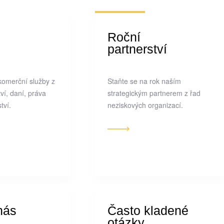
Roční
partnerství
komerční služby z
Staňte se na rok naším
tví, daní, práva
strategickým partnerem z řad
tví.
neziskových organizací.
nás
Často kladené
otázky