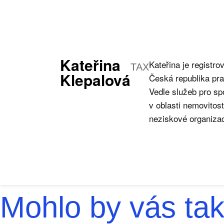
Kateřina
Kateřina je regist
TAX
Klepalová
Česká republika pr
Vedle služeb pro sp
v oblasti nemovitos
neziskové organiz
Mohlo by vás tak