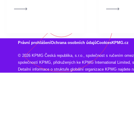
Právní prohlášení
Ochrana osobních údajů
Cookies
KPMG.cz
© 2026 KPMG Česká republika, s.r.o., společnost s ručením omeze
společností KPMG, přidružených ke KPMG International Limited,
Detailní informace o struktuře globální organizace KPMG najdete 