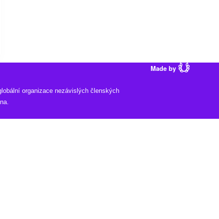
Made by
lobální organizace nezávislých členských
na.