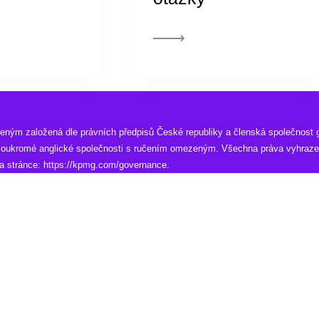
ným založená dle právních předpisů České republiky a členská společnost g
 soukromé anglické společnosti s ručením omezeným. Všechna práva vyhraze
na stránce:
https://kpmg.com/governance
.