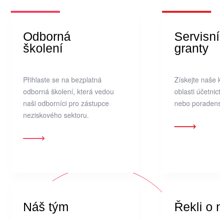
Odborná
Servisní
školení
granty
Přihlaste se na bezplatná
Získejte naše 
odborná školení, která vedou
oblasti účetnic
naši odborníci pro zástupce
nebo poradens
neziskového sektoru.
Náš tým
Řekli o 