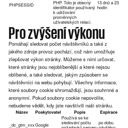
PHP. Toto je obecný
13 dnů a 23
PHPSESSID
identifikátor používaný
hodin
k udržování
proměnných
uživatelských relací.
Pro zvýšení výkonu
Pomáhají sledovat počet návštěvníků a také z
jakého zdroje provoz pochází, což nám umožňuje
zlepšovat výkon stránky. Můžeme s nimi určovat,
které stránky jsou nejoblíbenější a které nejsou
oblíbené, a také sledovat, jakým způsobem se
návštěvníci na webu pohybují. Všechny informace,
které soubory cookie shromažďují, jsou souhrnné a
anonymní. Pokud soubory cookie nepovolíte,
nebudeme vědět, kdy jste navštívili naši stránku.
Název
Poskytovatel
Popis
Expirace
Používá se ke
sledování počtu
po dobu
_dc_gtm_xxx
Google
požadavků serveru
návštěvy