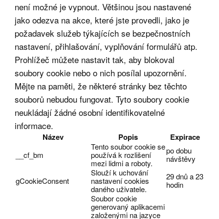
není možné je vypnout. Většinou jsou nastavené
jako odezva na akce, které jste provedli, jako je
požadavek služeb týkajících se bezpečnostních
nastavení, přihlašování, vyplňování formulářů atp.
Prohlížeč můžete nastavit tak, aby blokoval
soubory cookie nebo o nich posílal upozornění.
Mějte na paměti, že některé stránky bez těchto
souborů nebudou fungovat. Tyto soubory cookie
neukládají žádné osobní identifikovatelné
informace.
Název
Popis
Expirace
Tento soubor cookie se
po dobu
__cf_bm
používá k rozlišení
návštěvy
mezi lidmi a roboty.
Slouží k uchování
29 dnů a 23
gCookieConsent
nastavení cookies
hodin
daného uživatele.
Soubor cookie
generovaný aplikacemi
založenými na jazyce