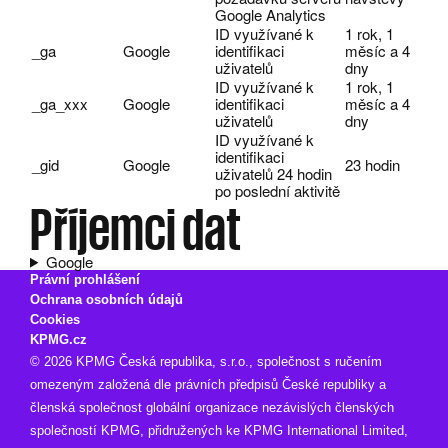
Google Analytics
ID využívané k
1 rok, 1
_ga
Google
identifikaci
měsíc a 4
uživatelů
dny
ID využívané k
1 rok, 1
_ga_xxx
Google
identifikaci
měsíc a 4
uživatelů
dny
ID využívané k
identifikaci
_gid
Google
23 hodin
uživatelů 24 hodin
po poslední aktivitě
Příjemci dat
Google
Právní prohlášení
Ochrana osobních údajů
Cookies
KPMG.cz
© 2026 KPMG Česká republika, s.r.o., společnost s ručením
omezeným založená dle právních předpisů České republiky a
členská společnost globální organizace nezávislých členských
společností KPMG, přidružených ke KPMG International Limited,