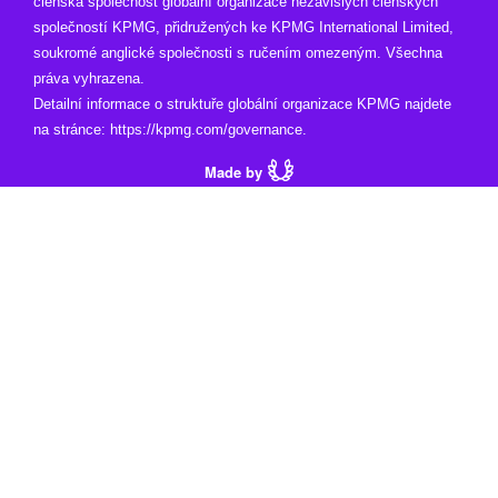
členská společnost globální organizace nezávislých členských
společností KPMG, přidružených ke KPMG International Limited,
soukromé anglické společnosti s ručením omezeným. Všechna
práva vyhrazena.
Detailní informace o struktuře globální organizace KPMG najdete
na stránce:
https://kpmg.com/governance
.
Made by