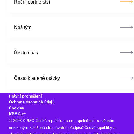
Roční
partnerství
Náš tým
Řekli o nás
Často kladené
otázky
Právní prohlášení
Ochrana osobních údajů
Cookies
KPMG.cz
© 2026 KPMG Česká republika, s.r.o., společnost s ručením
omezeným založená dle právních předpisů České republiky a